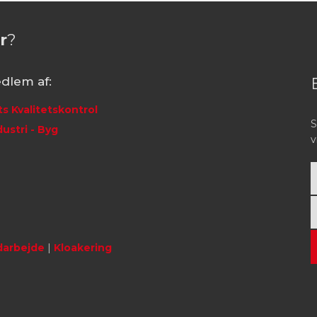
r
?
dlem af:
ts Kvalitetskontrol
S
ustri - Byg
v
darbejde
|
Kloakering