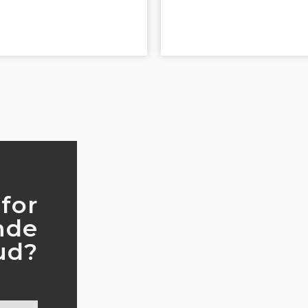
for
ende
bud?