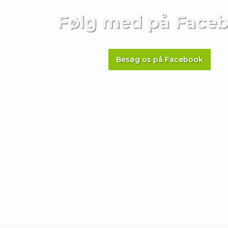
Følg med ​på Face
Besøg os på Facebook​