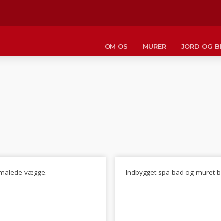
OM OS
MURER
JORD OG 
 malede vægge.
Indbygget spa-bad og muret b