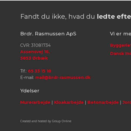
Fandt du ikke, hvad du
ledte efte
Brdr. Rasmussen ApS
Vi er me
CVR: 31081734
​Byggerie
Assensvej 16,
Dansk Ind
​5853 Ørbæk
Tlf.:
65 33 15 18
E-mail:
mail@brdr-rasmussen.dk
Ydelser​
Murerarbejde
|
Kloakarbejde
|
Betonarbejde
|
Jor
Created and hosted by Group Online