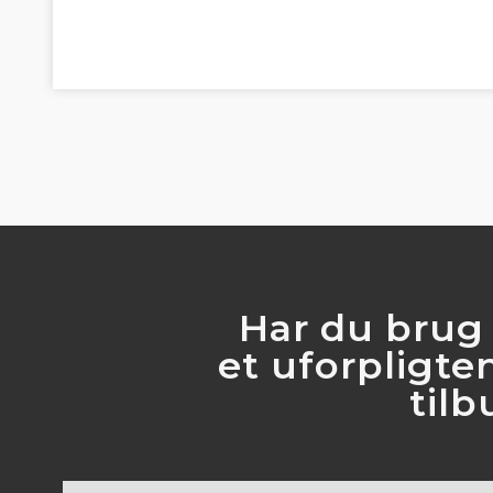
Har du brug 
​et uforpligt
​til